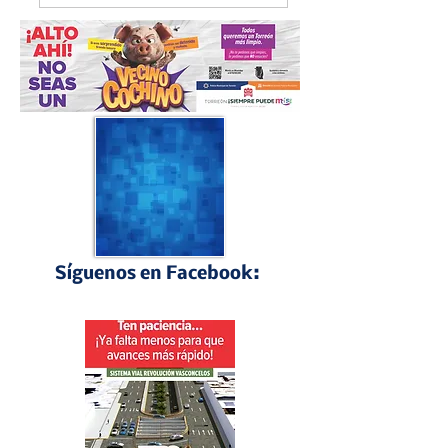
alistan edición 80
motociclista
Síguenos en Facebook:
Perfiles Laguneros