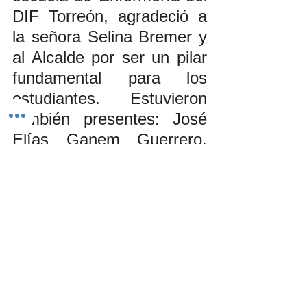
DIF Torreón, agradeció a 
la señora Selina Bremer y 
al Alcalde por ser un pilar 
fundamental para los 
estudiantes. Estuvieron 
también presentes: José 
Elías Ganem Guerrero, 
secretario del 
Ayuntamiento; Luis Jorge 
Cuerda Serna, primer 
regidor, Karla Liliana 
Centeno Félix, presidenta 
de la comisión del DIF; 
Marlene Martínez Valdez, 
directora general de DIF 