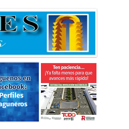
guenos en
acebook:
Perfiles
aguneros