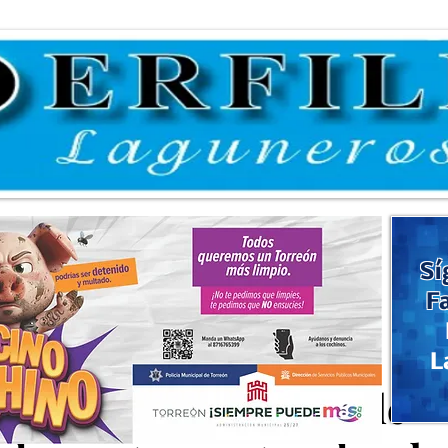
Sí
F
L
 Cepeda González pide