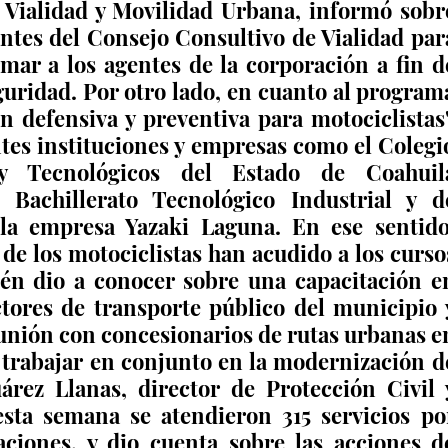
 Vialidad y Movilidad Urbana, informó sobre
ntes del Consejo Consultivo de Vialidad para
armar a los agentes de la corporación a fin de
guridad. Por otro lado, en cuanto al programa
 defensiva y preventiva para motociclistas",
ntes instituciones y empresas como el Colegio
 y Tecnológicos del Estado de Coahuila
Bachillerato Tecnológico Industrial y de
 la empresa Yazaki Laguna. En ese sentido,
 de los motociclistas han acudido a los cursos
én dio a conocer sobre una capacitación en
tores de transporte público del municipio y
eunión con concesionarios de rutas urbanas en
 trabajar en conjunto en la modernización de
árez Llanas, director de Protección Civil y
ta semana se atendieron 315 servicios por
aciones, y dio cuenta sobre las acciones de