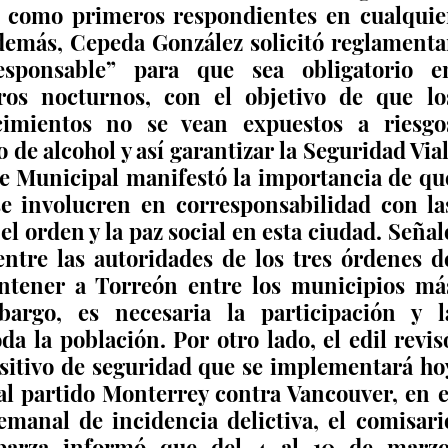
n como primeros respondientes en cualquier
demás, Cepeda González solicitó reglamentar
sponsable” para que sea obligatorio en
ros nocturnos, con el objetivo de que los
cimientos no se vean expuestos a riesgos
de alcohol y así garantizar la Seguridad Vial.
te Municipal manifestó la importancia de que
se involucren en corresponsabilidad con las
l orden y la paz social en esta ciudad. Señaló
ntre las autoridades de los tres órdenes de
tener a Torreón entre los municipios más
argo, es necesaria la participación y la
da la población. Por otro lado, el edil revisó
ositivo de seguridad que se implementará hoy
al partido Monterrey contra Vancouver, en el
manal de incidencia delictiva, el comisario
parza informó que del 4 al 10 de marzo,