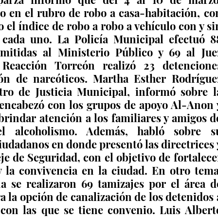
o en el rubro de robo a casa-habitación, con
 el índice de robo a robo a vehículo con y sin
 cada uno. La Policía Municipal efectuó 88
itidas al Ministerio Público y 69 al Juez
 Reacción Torreón realizó 23 detenciones
ón de narcóticos. Martha Esther Rodríguez
ro de Justicia Municipal, informó sobre la
 encabezó con los grupos de apoyo Al-Anon y
brindar atención a los familiares y amigos de
el alcoholismo. Además, habló sobre su
iudadanos en donde presentó las directrices y
je de Seguridad, con el objetivo de fortalecer
 y la convivencia en la ciudad. En otro tema,
se realizaron 69 tamizajes por el área de
a la opción de canalización de los detenidos a
 con las que se tiene convenio. Luis Alberto