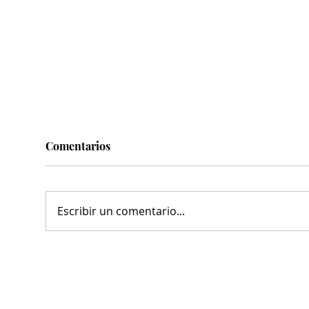
Comentarios
Escribir un comentario...
Clausuran chancha de futbol
Ava
por venta de bebidas
sist
alcohólicas
bul