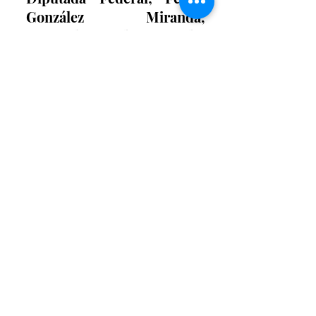
González Miranda, 
Diputado Local; Dora Elia 
Salinas Durán, regidora 
presidenta de la Comisión 
de Inspección, Verificación 
y Protección Civil; Jorge 
Rosas Villarreal, en 
representación del 
Patronato de Bomberos; 
Reyna Guadalupe Ávalos 
Ramírez, elemento del 
Cuerpo de Bomberos.
Entradas recientes
Ver todo