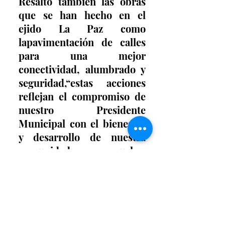
Resaltó también las obras 
que se han hecho en el 
ejido La Paz como 
lapavimentación de calles 
para una mejor 
conectividad, alumbrado y 
seguridad,“estas acciones 
reflejan el compromiso de 
nuestro Presidente 
Municipal con el bienestar 
y desarrollo de nuestra 
comunidad, muchas 
gracias”, expresó. 
Estuvieron también 
presentes: Ximena 
Villarreal, regidora 
presidenta de la comisión 