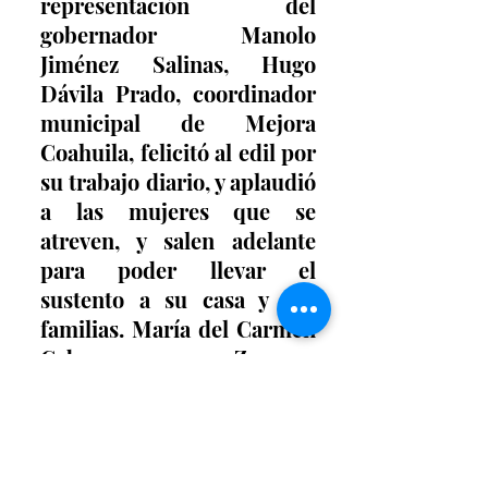
representación del 
gobernador Manolo 
Jiménez Salinas, Hugo 
Dávila Prado, coordinador 
municipal de Mejora 
Coahuila, felicitó al edil por 
su trabajo diario, y aplaudió 
a las mujeres que se 
atreven, y salen adelante 
para poder llevar el 
sustento a su casa y sus 
familias. María del Carmen 
Cabrera Zamora, 
emprendedora beneficiaria, 
también agradeció a la 
Administración del Alcalde, 
porque con el apoyo para 