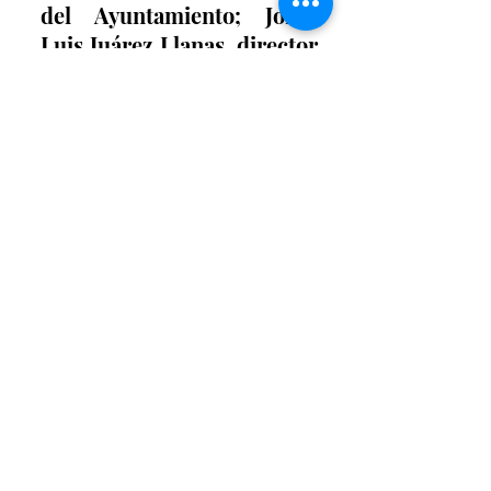
del Ayuntamiento; Jorge 
Luis Juárez Llanas, director 
de Protección Civil y 
Bomberos; Luis Jorge 
Cuerda Serna, primer 
regidor del Ayuntamiento; 
Cristina María Zarzar de 
Abularach, presidenta de 
Damas Voluntarias de Cruz 
Roja Torreón; Eduardo 
Murra Marcos, empresario; 
Luis Cuerda Martínez; 
secretario del Consejo de 
Administración de la Cruz 
Roja Torreón; César Ariel 
Tapia Rodríguez, director 
general de Cruz Roja 