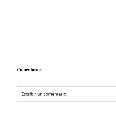
Comentarios
Escribir un comentario...
MARS refrenda sinergia con
Mun
cámaras y organismos, en
conv