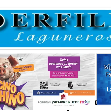
Sí
F
L
rvisión a comerciantes