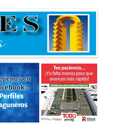
guenos en
acebook:
Perfiles
aguneros