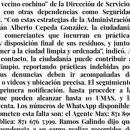
vecino cochino” de la Dirección de Servicios
n con otras dependencias como Seguridad
d. “Con estas estrategias de la Administración
án Alberto Cepeda González, la ciudadanía
s comerciantes que incurran en prácticas
disposición final de sus residuos, y juntos
er a la ciudad limpia y ordenada”, indicó. A
contacto, la ciudadanía puede contribuir a
mpio, reportando prácticas indebidas por
Sus denuncias deben ir acompañadas de
o videos y ubicación precisa. El seguimiento
rimera notificación, hasta proceder a la
que pueden alcanzar hasta 10 UMAS, y la
venta. Los números de WhatsApp disponibles
meten esta falta son: el Agente Max: 871 899
blica: 871 676 5399. Ramos Galindo dijo que
endencia a su cargo realiza recorridos de