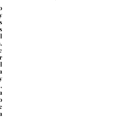
monumento del águila 🦅 que 
 
acompaña a la obra del GIRO 
 
Independencia.
 
 
 
 
 
 
 
 
 
 
 
 
 
 