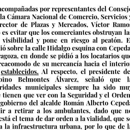
 acompañadas por representantes del Consejo
 la Cámara Nacional de Comercio, Servicios y
rector de Plazas y Mercados, Víctor Ramos
o es evitar que los comerciantes obstruyan las
 visibilidad y pone en riesgo al peatón. El
ió sobre la calle Hidalgo esquina con Cepeda,
ragoza, en donde se pidió a los locatarios que
reacomodo de su mercancía hacia el interior
 
establecidos.
Al respecto, el presidente del
bino Belmontes Álvarez, señaló que la
oridades municipales siempre ha sido muy
 tienen que ver con la Seguridad y el Orden,
 gobierno del alcalde Román Alberto Cepeda
ir a retirar a los ambulantes, dado que no
stá el tema de dar orden a la vialidad, que se
a la infraestructura urbana, por lo que de la