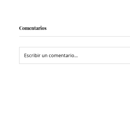
Comentarios
Escribir un comentario...
Con espacios públicos de
¡VA
calidad ¡ VAMOS SEGUROS !
de Torreón; alistan edición
: MARS
80