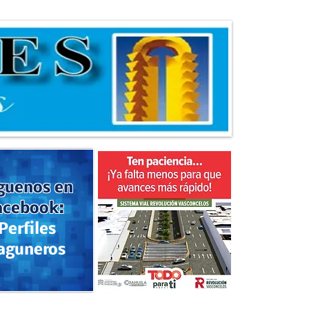
guenos en
acebook:
Perfiles
aguneros