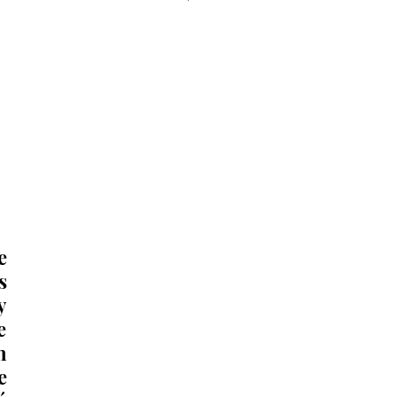
monumento del águila 🦅 que 
acompaña a la obra del GIRO 
Independencia.
 
 
 
 
 
 