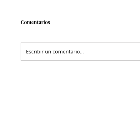
Comentarios
Escribir un comentario...
El alcalde Miguel Ángel
Cla
Riquelme reconoce la labor
por 
de abogados y abogadas en la
alco
defensa de la justicia