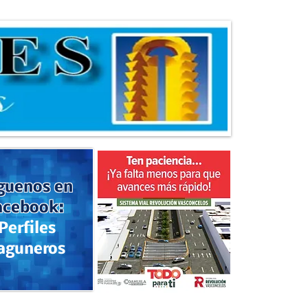
guenos en
acebook:
Perfiles
aguneros