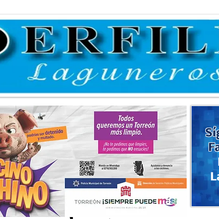
Sí
F
L
cciones periódicas en