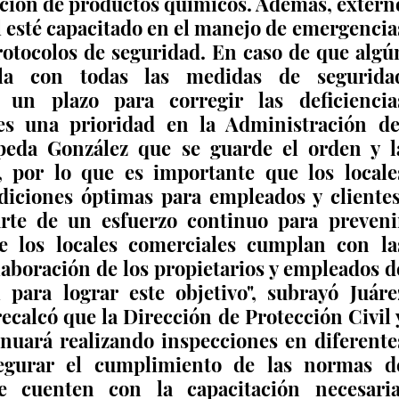
ión de productos químicos. Además, externó
l esté capacitado en el manejo de emergencias
otocolos de seguridad. En caso de que algún
la con todas las medidas de seguridad
 un plazo para corregir las deficiencias
es una prioridad en la Administración del
eda González que se guarde el orden y la
 por lo que es importante que los locales
iciones óptimas para empleados y clientes.
rte de un esfuerzo continuo para prevenir
e los locales comerciales cumplan con las
aboración de los propietarios y empleados de
 para lograr este objetivo", subrayó Juárez
ecalcó que la Dirección de Protección Civil y
uará realizando inspecciones en diferentes
segurar el cumplimiento de las normas de
 cuenten con la capacitación necesaria.