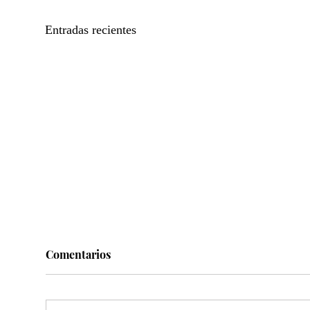
Entradas recientes
Algo que vale la pena leer
Comentarios
Por: Alberto Boardman Algo anda
mal “En ciencia los períodos más
productivos no ocurren cuando