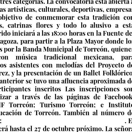
res categorías. La convocatoria está abierta a
s artísticas, culturales, deportivas, empresas
objetivo de conmemorar esta tradición con
s, catrinas flores y todo lo alusivo a esta
rido iniciará a las 18:00 horas en la Fuente del
goza, para partir a la Plaza Mayor donde los
s por la Banda Municipal de Torreón, quienes
on música tradicional mexicana, para
los asistentes con melodías del Proyecto de
z, y la presentación de un Ballet Folklórico.
nterior se tuvo una afluencia aproximada de
icipantes inscritos Las inscripciones son
izar a través de las páginas de Facebook:
F Torreón; Turismo Torreón; e Instituto
ucación de Torreón. También al número de
  
centrohistoricotorreónimce@gmail.com
. E
erá hasta el 27 de octubre próximo. La señora