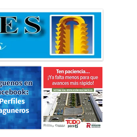
guenos en
acebook:
Perfiles
aguneros