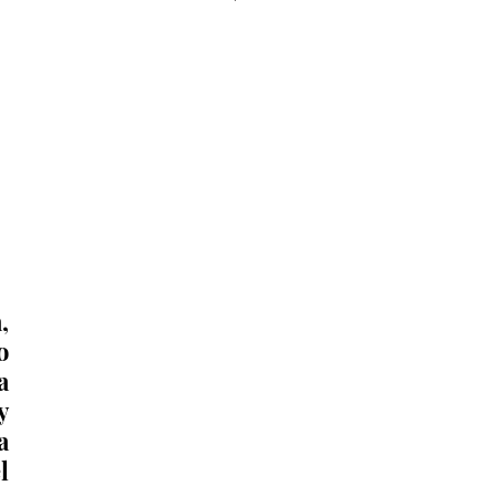
monumento del águila 🦅 que 
acompaña a la obra del GIRO 
Independencia.
 
 
 
 
 
 