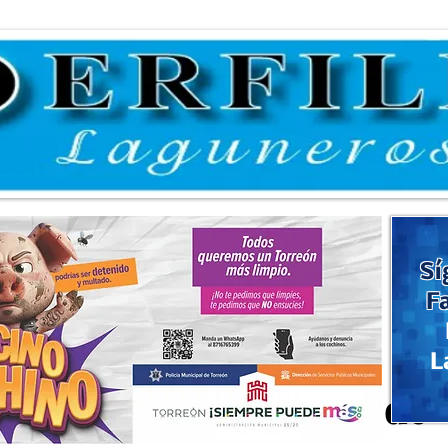
Sí
F
L
urso y Desfile del Día de