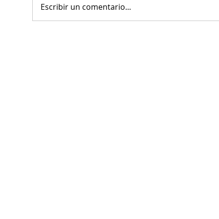
Escribir un comentario...
entendemos, sino, cuando no
entendemos”. Sergio De Régules. Un
MAR
acontecimiento que rompe la
cám
expectativa ge
bene
Tor