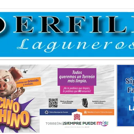
Sí
F
L
er el Paseo de las