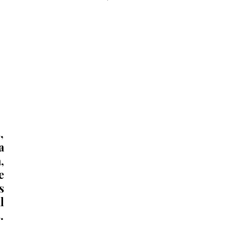
monumento del águila 🦅 que 
acompaña a la obra del GIRO 
Independencia.
 
 
 
 
 
 
 