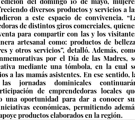
 edición del domingo 10 de mayo, mujeres
eciendo diversos productos y servicios a las
dieron a este espacio de convivencia. “La
oras de distintos giros comerciales, quienes
enta para compartir con las y los visitantes
nera artesanal como: productos de belleza,
es y otros servicios”, detalló. Además, como
onmemorativas por el Día de las Madres, se
ativa mediante una tómbola, en la cual se
s a las mamás asistentes. En ese sentido, la
las jornadas dominicales continuarán
rticipación de emprendedoras locales que
o una oportunidad para dar a conocer sus
 iniciativas económicas, permitiendo además
 apoye productos elaborados en la región.