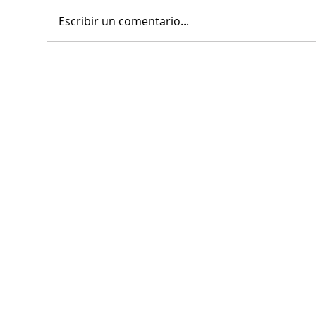
Escribir un comentario...
MARS refrenda sinergia con
Mun
cámaras y organismos, en
conv
beneficio del desarrollo de
con
Torreón
Enr