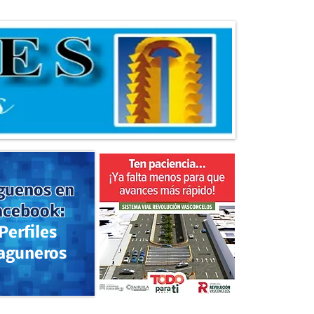
guenos en
acebook:
Perfiles
aguneros