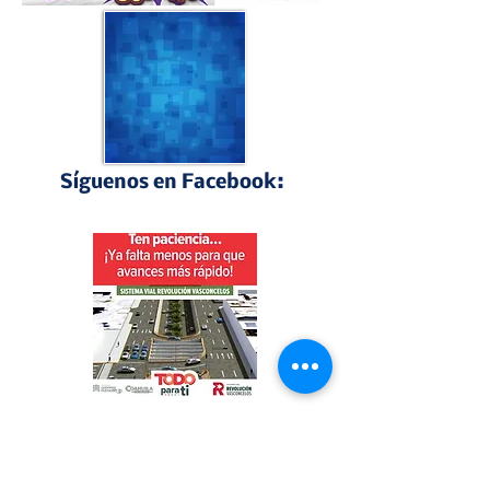
Síguenos en Facebook:
Perfiles Laguneros
"Torreón siempre libre", bajo este lema se 
presentó el nuevo monumento del águila 🦅 
que acompaña a la obra del GIRO 
Independencia.