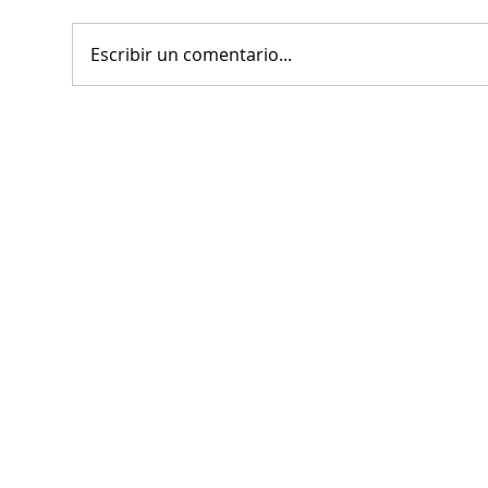
Escribir un comentario...
Municipio lanza
Invi
convocatoria para el
de N
concurso nacional de Poesía
chor
Enriqueta Ochoa 2026
del