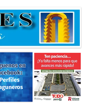
guenos en
acebook:
Perfiles
aguneros