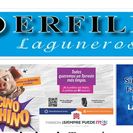
Sí
F
L
s de prevención de la