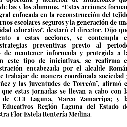
de las y los alumnos. “Estas acciones forman
gral enfocada en la reconstrucción del tejido
rnos escolares seguros y la generación de una
ad educativa”, destacó el director. Dijo que
nto a estas acciones, se contempla el
strategias preventivas previo al periodo
vo de mantener informada y protegida a la
n este tipo de iniciativas, se reafirma el
tración encabezada por el alcalde Román
e trabajar de manera coordinada sociedad y
ñez y las juventudes de Torreón”, afirmó el
 que estas jornadas se llevan a cabo con la
r de CCI Laguna, Marco Zamarripa; y la
s Educativos Región Laguna del Estado de
stra Flor Estela Rentería Medina.