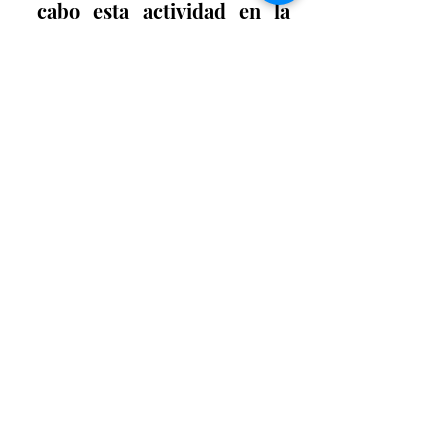
cabo esta actividad en la 
Presidencia de Torreón, así 
como en otras empresas 
que se registraron para 
participar en este ejercicio 
de seguridad. Por parte de 
Inspección y Verificación, 
José del Castillo 
Serrano, señaló que los 
principales reportes que 
recibió la dependencia 
mediante el sistema 073, 
fueron por vehículos 
chatarra: 23 casos; 
obstrucción de la vía 
pública: 17 eventos; e 
instalación indebida: siete 