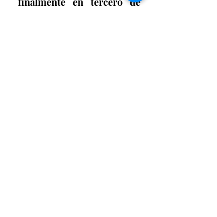
finalmente en tercero de 
secundaria ganaron Lizbeth 
Espinoza Ávila, Juan Arturo 
Aguilar Martínez y Jorge 
Alejandro Nava Esparza.
Entradas recientes
Ver todo