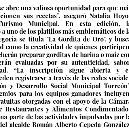
se abre una valiosa oportunidad para que más
ionen sus recetas”, aseguró Natalia Hoyos
Turismo Municipal. En esta edición, la
a uno de los platillos más emblemáticos de la
egoría se titula "La Gordita de Oro", y busca
ad como la creatividad de quienes participen.
berán preparar gorditas de harina o maíz con
rán evaluadas por su autenticidad, sabor,
dad. “La inscripción sigue abierta y es
en registrarse a través de las redes sociales
ón y Desarrollo Social Municipal Torreón”,
remios para los equipos ganadores incluyen:
atuitas otorgadas con el apoyo de la Cámara
de Restaurantes y Alimentos Condimentados
a parte de las actividades impulsadas por la
el alcalde Román Alberto Cepeda González,