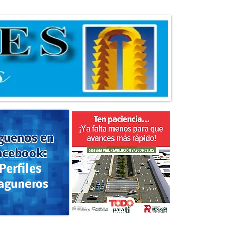
guenos en
acebook:
Perfiles
aguneros