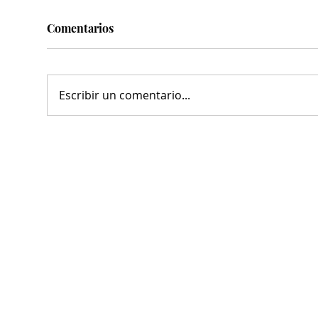
Comentarios
Escribir un comentario...
Clausuran chancha de futbol
Ava
por venta de bebidas
sist
alcohólicas
bul