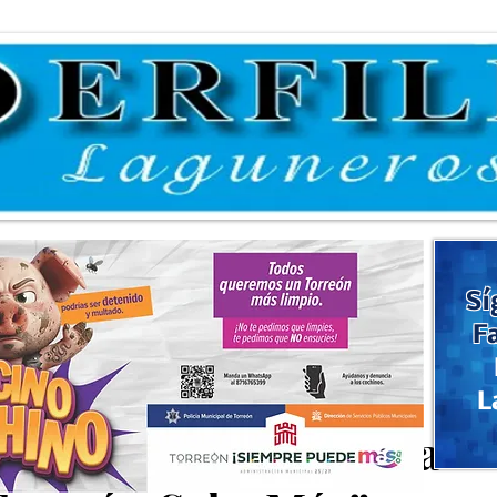
Sí
F
L
 para la convocatoria