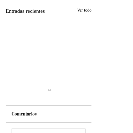
Entradas recientes
Ver todo
Comentarios
Capacitan a agentes
Torreón quinta