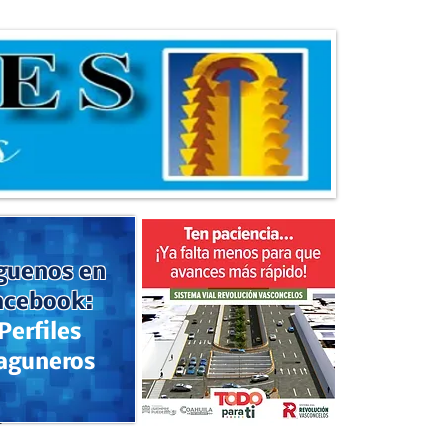
guenos en
acebook:
Perfiles
aguneros
a