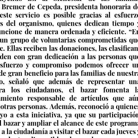
a Bremer de Cepeda, presidenta honoraria de
ste servicio es posible gracias al esfuerzo
as del organismo, quienes dedican tiempo y
uncione de manera ordenada y eficiente. “En
un grupo de voluntarias comprometidas que
. Ellas reciben las donaciones, las clasifican,
nden con gran dedicación a las personas que
 esfuerzo y compromiso podemos ofrecer un
de gran beneficio para las familias de nuestra
mo, señaló que además de representar una
ra los ciudadanos, el bazar fomenta la
amiento responsable de artículos que aún
 otras personas. Además, reconoció a quienes
o a esta iniciativa, ya que su participación
 bazar y ampliar el alcance de este programa
 a la ciudadanía a visitar el bazar cada jueves y