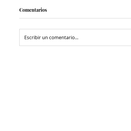
Comentarios
Escribir un comentario...
Avanza construcción del
Inf
sistema vial oriente, sobre
talleres 
bulevar revolución
Ant