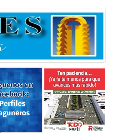
guenos en
acebook:
Perfiles
aguneros
s