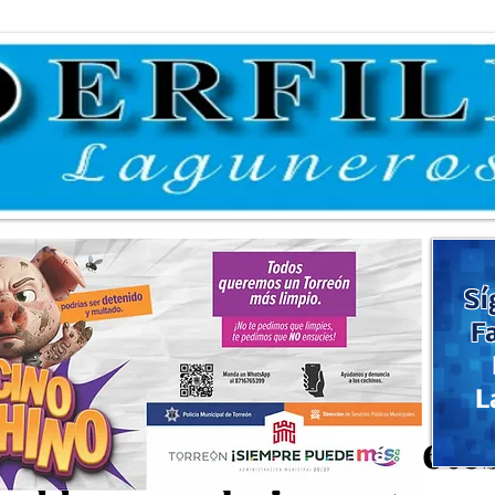
Sí
F
L
ón ofrece ropa, juguete