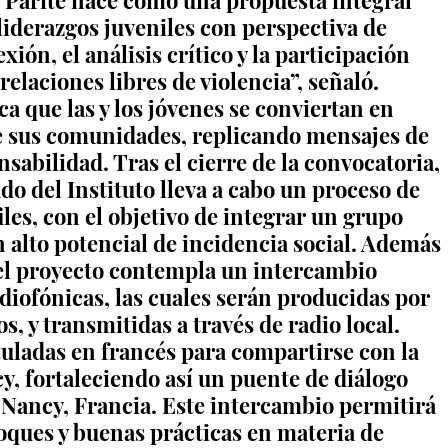
 Parité nace como una propuesta integral 
liderazgos juveniles con perspectiva de 
ión, el análisis crítico y la participación 
relaciones libres de violencia”, señaló. 
 que las y los jóvenes se conviertan en 
e sus comunidades, replicando mensajes de 
sabilidad. Tras el cierre de la convocatoria, 
do del Instituto lleva a cabo un proceso de 
les, con el objetivo de integrar un grupo 
alto potencial de incidencia social. Además 
el proyecto contempla un intercambio 
diofónicas, las cuales serán producidas por 
s, y transmitidas a través de radio local. 
uladas en francés para compartirse con la 
 fortaleciendo así un puente de diálogo 
 Nancy, Francia. Este intercambio permitirá 
oques y buenas prácticas en materia de 