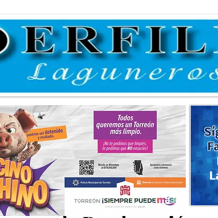
Sí
F
L
de selección del