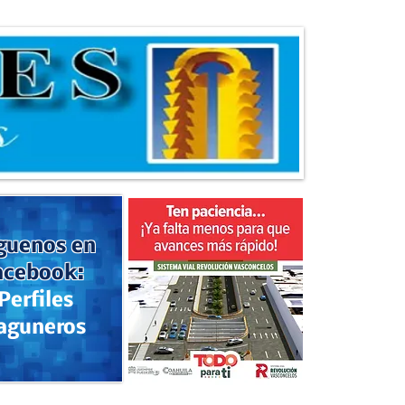
guenos en
acebook:
Perfiles
aguneros