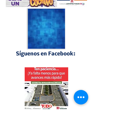
Síguenos en Facebook:
Perfiles Laguneros
"Torreón siempre libre", bajo este lema se 
presentó el nuevo monumento del águila 🦅 
que acompaña a la obra del GIRO 