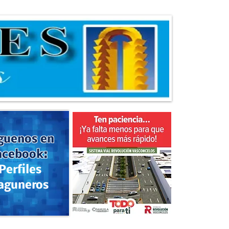
guenos en
acebook:
Perfiles
aguneros