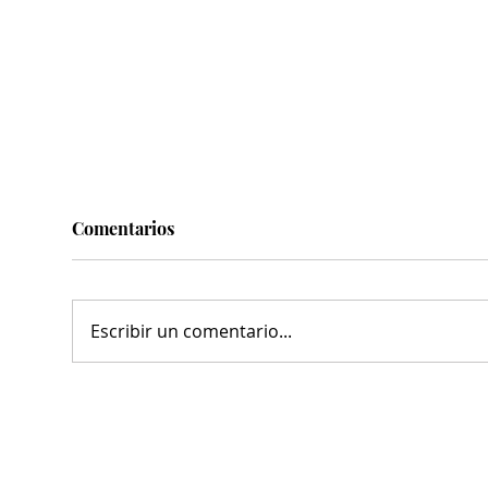
Comentarios
Escribir un comentario...
Con espacios públicos de
¡VA
calidad ¡ VAMOS SEGUROS !
de Torreón; alistan edición
: MARS
80