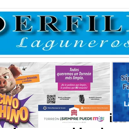
Sí
F
L
itudes de regularización