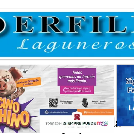
Sí
F
L
misión apoyos para la