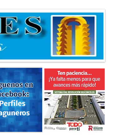
guenos en
acebook:
Perfiles
aguneros