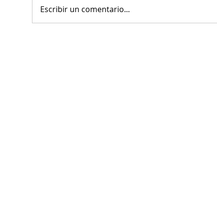
Escribir un comentario...
El alcalde Miguel Ángel
Cla
Riquelme reconoce la labor
por 
de abogados y abogadas en la
alco
defensa de la justicia