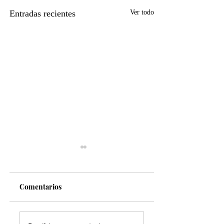
Entradas recientes
Ver todo
Comentarios
MARS refrenda
Municipio lanza