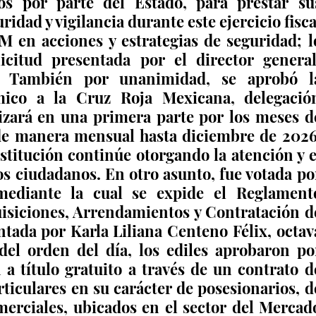
s por parte del Estado, para prestar sus
ridad y vigilancia durante este ejercicio fiscal
 en acciones y estrategias de seguridad; lo
licitud presentada por el director general,
s. También por unanimidad, se aprobó la
mico a la Cruz Roja Mexicana, delegación
izará en una primera parte por los meses de
 de manera mensual hasta diciembre de 2026,
nstitución continúe otorgando la atención y el
los ciudadanos. En otro asunto, fue votada por
mediante la cual se expide el Reglamento
isiciones, Arrendamientos y Contratación de
tada por Karla Liliana Centeno Félix, octava
del orden del día, los ediles aprobaron por
a título gratuito a través de un contrato de
rticulares en su carácter de posesionarios, de
erciales, ubicados en el sector del Mercado