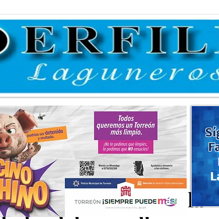
Sí
F
L
 apoyos en favor de la