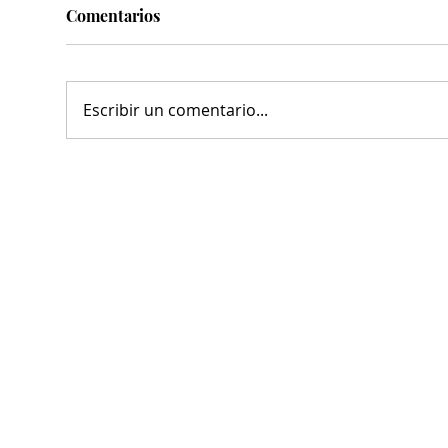
Comentarios
Escribir un comentario...
Clausuran chancha de futbol
Ava
por venta de bebidas
sist
alcohólicas
bul