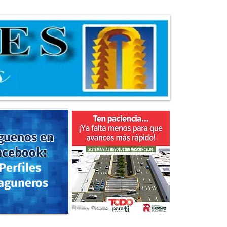
guenos en
acebook:
Perfiles
aguneros