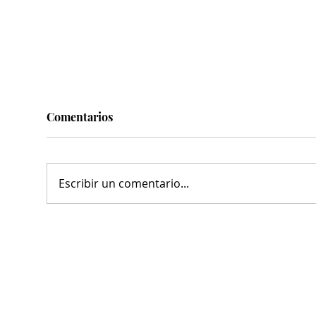
Comentarios
Escribir un comentario...
MARS refrenda sinergia con
Mun
cámaras y organismos, en
conv
beneficio del desarrollo de
con
Torreón
Enr