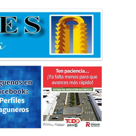
guenos en
acebook:
Perfiles
aguneros