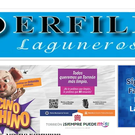
Sí
F
L
 pena leer
r: Alberto Boardman