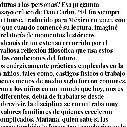
duras a las personas? Esa pregunta 
sayo crítico de Dan Carlin, “El fin siempre 
om House, traducido para México en 2021, con 
r que cuando comencé su lectura, imaginé 
 relatoría de momentos históricos 
además de un extenso recorrido por el 
valiosa reflexión filosófica que usa estos 
 las condiciones del futuro.
s enérgicamente prácticas empleadas en la 
niños, tales como, castigos físicos o trabajo 
penas menos de medio siglo fueron comunes,
ron a los niños en un mundo que hoy, nos es 
diferentes, debía de trabajarse desde 
brevivir, la disciplina se encontraba muy 
 valores familiares de quienes crecieron 
mplicados. Mañana, quien sabe si las 
arán también la forma tan tecnológica en la