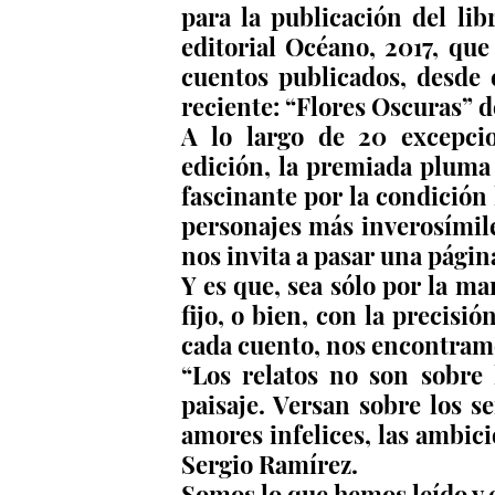
para la publicación del lib
editorial Océano, 2017, que
cuentos publicados, desde 
reciente: “Flores Oscuras” d
A lo largo de 20 excepcion
edición, la premiada pluma 
fascinante por la condición 
personajes más inverosímile
nos invita a pasar una página
Y es que, sea sólo por la m
fijo, o bien, con la precisió
cada cuento, nos encontram
“Los relatos no son sobre la
paisaje. Versan sobre los s
amores infelices, las ambicio
Sergio Ramírez.
Somos lo que hemos leído y e