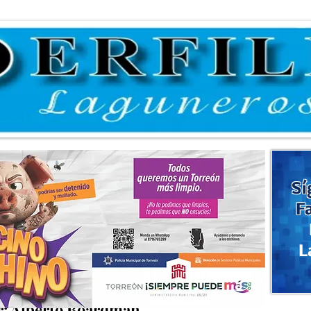
Sí
F
L
 pena leer
r: Alberto Boardman