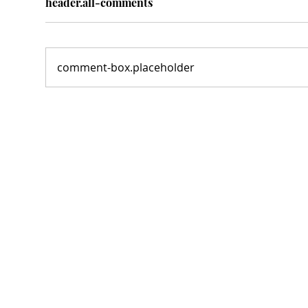
header.all-comments
comment-box.placeholder
Con espacios públicos de
¡VA
calidad ¡ VAMOS SEGUROS !
de Torreón; alistan edición
: MARS
80