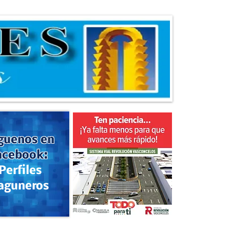
guenos en
acebook:
Perfiles
aguneros