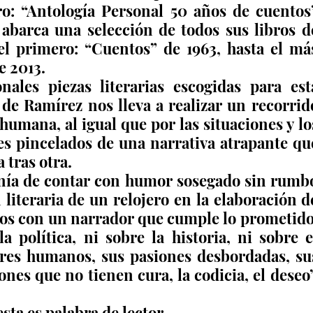
ro: “Antología Personal 50 años de cuentos”
 abarca una selección de todos sus libros de
el primero: “Cuentos” de 1963, hasta el más
e 2013.
ales piezas literarias escogidas para esta
de Ramírez nos lleva a realizar un recorrido
humana, al igual que por las situaciones y los
s pincelados de una narrativa atrapante que
 tras otra.
anía de contar con humor sosegado sin rumbo
n literaria de un relojero en la elaboración de
os con un narrador que cumple lo prometido:
 política, ni sobre la historia, ni sobre el
eres humanos, sus pasiones desbordadas, sus
nes que no tienen cura, la codicia, el deseo”.
sta es palabra de lector.