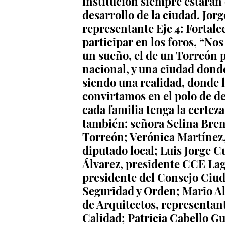
institución siempre estarán
desarrollo de la ciudad. Jor
representante Eje 4: Fortale
participar en los foros, “N
un sueño, el de un Torreón p
nacional, y una ciudad dond
siendo una realidad, donde l
convirtamos en el polo de de
cada familia tenga la certez
también: señora Selina Brem
Torreón; Verónica Martínez,
diputado local; Luis Jorge C
Álvarez, presidente CCE Lag
presidente del Consejo Ciud
Seguridad y Orden; Mario Al
de Arquitectos, representante
Calidad; Patricia Cabello G