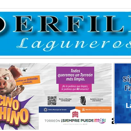
Sí
F
L
 los Foros de Consulta