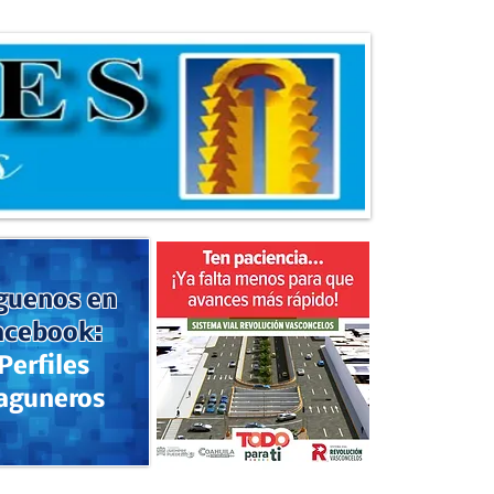
guenos en
acebook:
Perfiles
aguneros