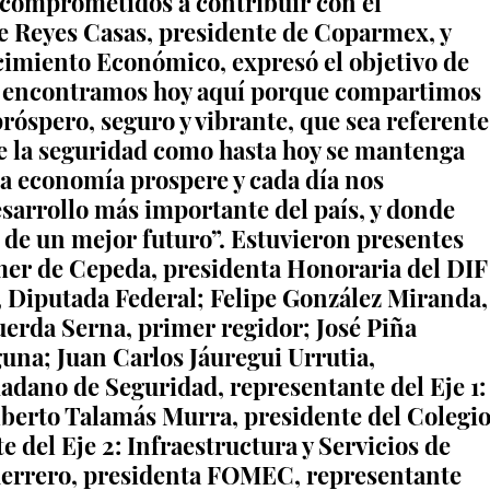
 comprometidos a contribuir con el 
ge Reyes Casas, presidente de Coparmex, y 
cimiento Económico, expresó el objetivo de 
os encontramos hoy aquí porque compartimos 
róspero, seguro y vibrante, que sea referente
e la seguridad como hasta hoy se mantenga 
a economía prospere y cada día nos 
sarrollo más importante del país, y donde 
a de un mejor futuro”. Estuvieron presentes 
er de Cepeda, presidenta Honoraria del DIF
 Diputada Federal; Felipe González Miranda,
uerda Serna, primer regidor; José Piña 
una; Juan Carlos Jáuregui Urrutia, 
adano de Seguridad, representante del Eje 1:
berto Talamás Murra, presidente del Colegio
 del Eje 2: Infraestructura y Servicios de 
uerrero, presidenta FOMEC, representante 