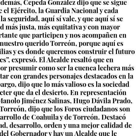
 Además, Cepeda González dijo que se sigue 
l Ejército, la Guardia Nacional y cada 
a seguridad, aquí sí vale, y que aquí sí se 
d más justa, más equitativa y con mayor 
ortante que participen y nos acompañen en 
nuestro querido Torreón, porque aquí es 
lias y es donde queremos construir el futuro
s”, expresó. El Alcalde resaltó que en 
or presumir como ser la cuenca lechera más 
ntar con grandes personajes destacados en la 
argo, dijo que lo más valioso es la sociedad 
cter que da el desierto. En representación 
Manolo Jiménez Salinas, Hugo Dávila Prado, 
orreón, dijo que los Foros ciudadanos son 
arrollo de Coahuila y de Torreón. Destacó 
ad, desarrollo, orden y una mejor calidad de 
del Gobernador y hay un Alcalde que le 