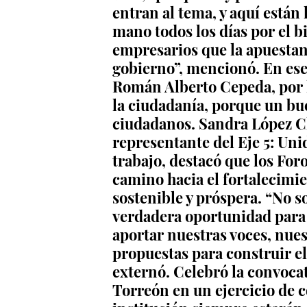
entran al tema, y aquí están 
mano todos los días por el b
empresarios que la apuestan 
gobierno”, mencionó. En ese 
Román Alberto Cepeda, por h
la ciudadanía, porque un bu
ciudadanos. Sandra López C
representante del Eje 5: Un
trabajo, destacó que los For
camino hacia el fortalecimi
sostenible y próspera. “No s
verdadera oportunidad para 
aportar nuestras voces, nues
propuestas para construir e
externó. Celebró la convoca
Torreón en un ejercicio de 