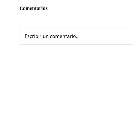
Comentarios
Escribir un comentario...
Dirección de Salud Pública
El a
Municipal trabajará en
Riq
coordinación con
estr
instituciones del estado
espa