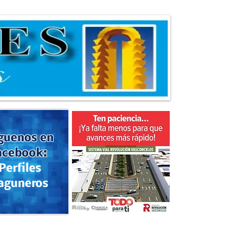
guenos en
acebook:
Perfiles
aguneros