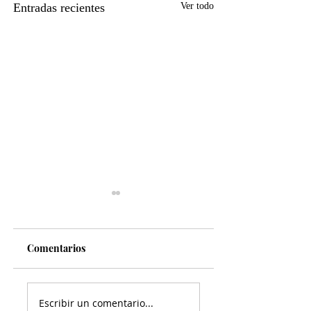
Entradas recientes
Ver todo
Comentarios
¡VAMOS SEGUROS! a
Firman en Torreó
Escribir un comentario...
la feria de Torreón;
decálogo del