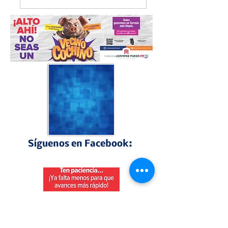
alistan edición 80
motociclista
Síguenos en Facebook:
Perfiles Laguneros