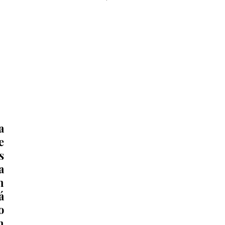
monumento del águila 🦅 que 
acompaña a la obra del GIRO 
Independencia.
 
 
 
 
 
 
 
 