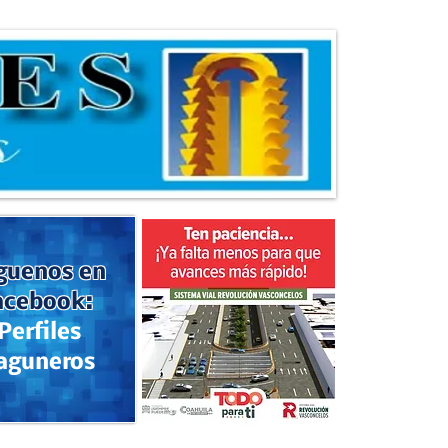
guenos en
acebook:
Perfiles
aguneros