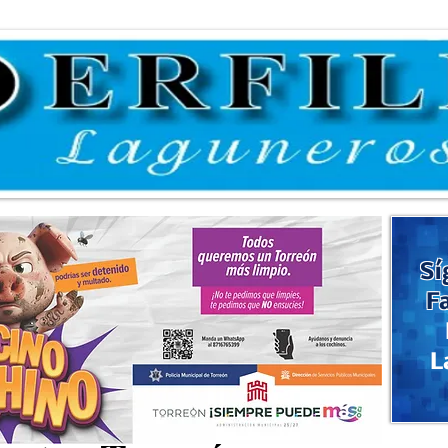
Sí
F
L
oria para el Primer