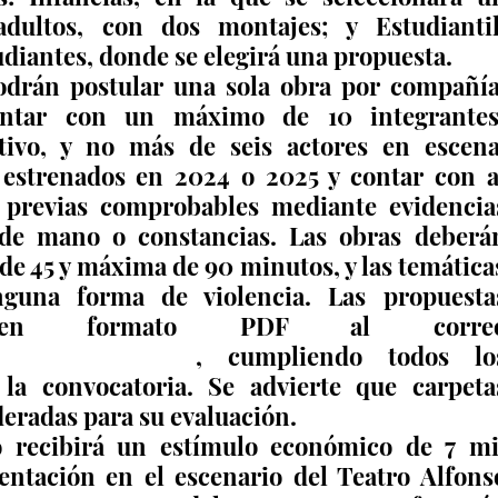
dultos, con dos montajes; y Estudiantil,
udiantes, donde se elegirá una propuesta.
odrán postular una sola obra por compañía.
ntar con un máximo de 10 integrantes,
tivo, y no más de seis actores en escena.
estrenados en 2024 o 2025 y contar con al
 previas comprobables mediante evidencias
de mano o constancias. Las obras deberán
e 45 y máxima de 90 minutos, y las temáticas
una forma de violencia. Las propuestas
s.imce@gmail.com
, cumpliendo todos los
 la convocatoria. Se advierte que carpetas
eradas para su evaluación.
 recibirá un estímulo económico de 7 mil
ntación en el escenario del Teatro Alfonso