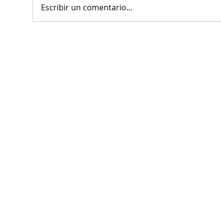
Escribir un comentario...
El alcalde Miguel Ángel
Cla
Riquelme reconoce la labor
por 
de abogados y abogadas en la
alco
defensa de la justicia