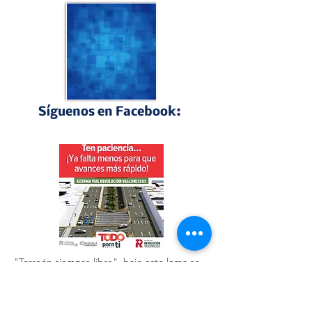
Síguenos en Facebook:
Perfiles Laguneros
"Torreón siempre libre", bajo este lema se 
presentó el nuevo monumento del águila 🦅 
que acompaña a la obra del GIRO 
Independencia.